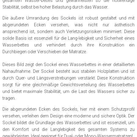
gesamten Wasser-bettes und gewährleisten so die notwendige
Stabilität, selbst bei hoher Belastung durch das Wasser.
Die äußere Umrandung des Sockels ist robust gestaltet und mit
abgerundeten Ecken versehen, was nicht nur ästhetisch
ansprechend ist, sondern auch Verletzungsrisiken minimiert. Diese
solide Basis ist essenziell für die Lang-lebigkeit und Sicherheit eines
Wasserbettes und verhindert durch ihre Konstruktion ein
Durchbiegen oder Verschieben der Matratze.
Dieses Bild zeigt den Sockel eines Wasserbettes in einer detaillierten
Nahaufnahme. Der Sockel besteht aus stabilen Holzplatten und ist
durch Quer- und Längsverstrebungen verstärkt. Diese Konstruktion
sorgt für eine gleichmäßige Gewichtsverteilung des Wasserbettes
und bietet maximale Stabilität, um die Last des Wassers sicher zu
tragen.
Die abgerundeten Ecken des Sockels, hier mit einem Schutzprofil
versehen, verleihen dem Design eine moderne und sichere Optik. Der
Sockel bildet die Grundlage des Wasserbettes und ist essenziell, um
den Komfort und die Langlebigkeit des gesamten Systems zu
gewährleisten. Ideal geeignet für Dual- oder Mono-Wassermatratzen!